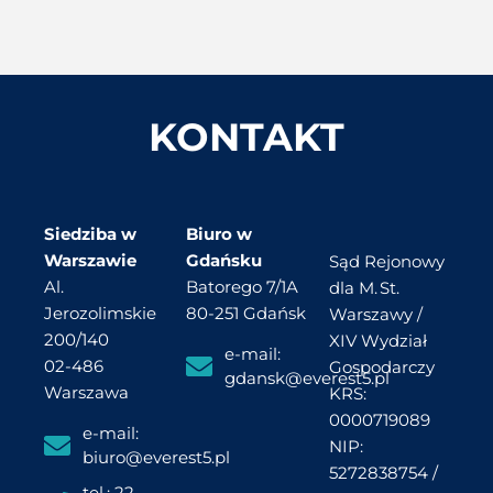
KONTAKT
Siedziba w
Biuro w
Warszawie
Gdańsku
Sąd Rejonowy
Al.
Batorego 7/1A
dla M. St.
Jerozolimskie
80-251 Gdańsk
Warszawy /
200/140
XIV Wydział
e-mail:
02-486
Gospodarczy
gdansk@everest5.pl
Warszawa
KRS:
0000719089
e-mail:
NIP:
biuro@everest5.pl
5272838754 /
tel.: 22