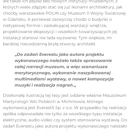
ale także ich pejzaż bez nowych instytucji muzealnych, z
których wiele zdążyło stać się już ikonami architektury, jak
choćby warszawskie POLIN czy Muzeum II Wojny Światowej
w Gdańsku. A ponieważ zazwyczaj chodzi o budynki o
nietypowej formie i zaskakującej aranżacji wnętrza,
projektowanie ekspozycji i wszelkich towarzyszących jej
instalacji stanowi nie lada wyzwanie. Tym większe, im
bardziej niecodzienną bryłę stworzy architekt.
„
Do zadań Everestu jako autora projektu
wykonawczego należało także opracowanie
całej narracji muzeum, a więc scenariusza
merytorycznego, wykonanie naszpikowanej
multimediami wystawy, a nawet kompozycja
muzyki i realizacja nagrań.
„
Doskonałą ilustracją tej tezy jest oddane właśnie Mauzoleum
Martyrologii Wsi Polskich w Michniowie, którego
wykonawcą jest Everest5 Sp. z o.o. W przypadku tej realizacji
spółka odpowiadała nie tylko za wszelkiego typu instalacje
elektryczne, audio-video czy system sterowania wystawą. Do
zadań Everestu jako autora projektu wykonawczego należało