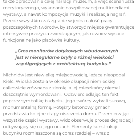
także opracowanie całej narracji muzeum, a więc scenariusza
merytorycznego, wykonanie naszpikowanej multimediami
wystawy, a nawet kompozycja muzyki i realizacja nagrań.
Przede wszystkim zaś zgranie w jedna całość pracy
poszczególnych twórców, by stworzyć miejsce gwarantujące
intensywne przeżycia zwiedzającym, jak również wysoce
funkcjonalne jako placówka kultury.
„Gros monitorów dotykowych wbudowanych
jest w nieregularne bryły o różnej wielkości
współgrających z architekturą budynku.”
Michniów jest niewielką miejscowością, leżącą nieopodal
Kielc. Wioska została w okresie okupacji niemieckiej
całkowicie zrównana z ziemią, a jej mieszkańcy niemal
doszczętnie wymordowani. Odzwierciedlając ten fakt
poprzez symbolikę budynku, jego twórcy wybrali surową,
monumentalną formę. Potężny betonowy gmach
przedstawia kolejne etapy niszczenia domu. Przemierzając
wszystkie części wystawy, widz obserwuje proces degradacji
odbywający się na jego oczach. Elementy konstrukcji
budynku rozmieszczone są coraz rzadziej – wraz z