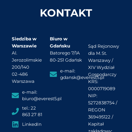
KONTAKT
Siedziba w
Biuro w
Warszawie
Gdańsku
Sąd Rejonowy
Al.
Batorego 7/1A
dla M. St.
Jerozolimskie
80-251 Gdańsk
Warszawy /
200/140
XIV Wydział
e-mail:
02-486
Gospodarczy
gdansk@everest5.pl
Warszawa
KRS:
0000719089
e-mail:
NIP:
biuro@everest5.pl
5272838754 /
tel.: 22
REGON
863 27 81
369495122 /
Kapitał
LinkedIn
zakładowy: