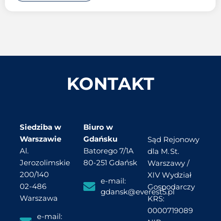
KONTAKT
Siedziba w
Biuro w
Warszawie
Gdańsku
Sąd Rejonowy
Al.
Batorego 7/1A
dla M. St.
Jerozolimskie
80-251 Gdańsk
Warszawy /
200/140
XIV Wydział
e-mail:
02-486
Gospodarczy
gdansk@everest5.pl
Warszawa
KRS:
0000719089
e-mail: